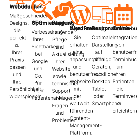
Individuelles Webdesign
Maßgeschneiderte
Designs,
SEO-Optimierung
Support und Wartung
WordPress Agentur
Responsive Design
Online-Term
die
Verbesserung
Laufende
Sie
Optimale
Integratio
perfekt
Ihrer
Pflege
erhalten
Darstellung
von
zu
Sichtbarkeit
und
eine
auf
benutzerfr
Ihrer
bei
Aktualisierung
anpassungsfähige
allen
Terminbuc
Praxis
Google
Ihrer
und
Geräten,
um
passen
und
Website
benutzerfreundliche
ob
Ihren
und
Co.
sowie
Webseite
Desktop,
Patienten
Ihre
für
technischer
mit
Tablet
die
Persönlichkeit
mehr
Support
der
oder
Terminver
widerspiegeln.
Patientenanfragen.
bei
weltweit
Smartphone.
zu
Fragen
führenden
erleichtern
und
Content-
Problemen.
Management-
Plattform.